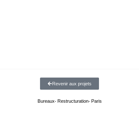
L’agence
Prestations
Revenir aux projets
Bureaux
-
Restructuration
-
Paris