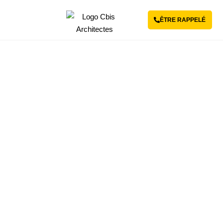
ÊTRE RAPPELÉ
Revenir aux articles
Architecte VS maître
d’œuvre : quelles
différences ?
8 AVRIL 2024