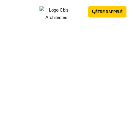
ÊTRE RAPPELÉ
Revenir aux articles
Rénover énergiquement
son bâtiment : un geste
pour son confort… et la
planète
27 MAI 2025