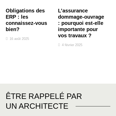
Obligations des
L’assurance
Ar
ERP : les
dommage-ouvrage
ma
connaissez-vous
: pourquoi est-elle
qu
bien?
importante pour
?
vos travaux ?
16 août 2025
8
4 février 2025
ÊTRE RAPPELÉ PAR
UN ARCHITECTE