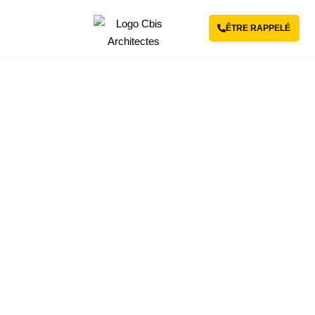
ÊTRE RAPPELÉ
Revenir aux articles
L’assurance dommage-
ouvrage : pourquoi est-elle
importante pour vos travaux
?
4 FÉVRIER 2025