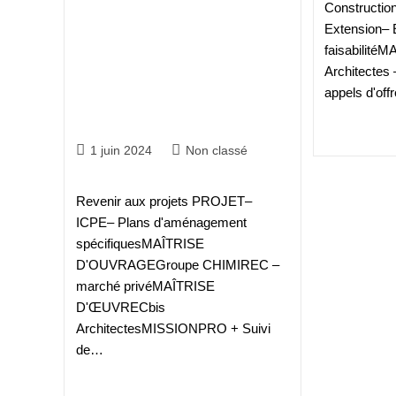
Constructio
Extension– 
faisabilit
Architectes 
Construction d’un centre de
appels d'of
transit pour déchets
Continuer La L
1 juin 2024
Non classé
Revenir aux projets PROJET–
ICPE– Plans d'aménagement
spécifiquesMAÎTRISE
D'OUVRAGEGroupe CHIMIREC –
marché privéMAÎTRISE
D'ŒUVRECbis
ArchitectesMISSIONPRO + Suivi
de…
Continuer La Lecture