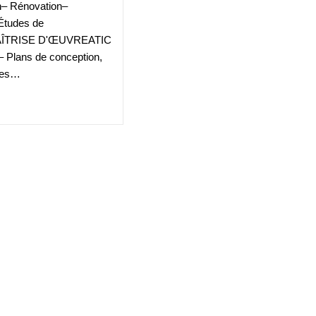
n– Rénovation–
Études de
éMAÎTRISE D'ŒUVREATIC
– Plans de conception,
fres…
ecture