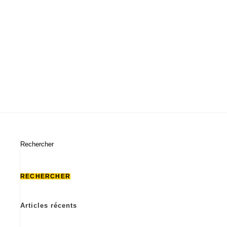
Actualités
Contact
Rechercher
RECHERCHER
Articles récents
Comment un architecte vous aide à définir un budget