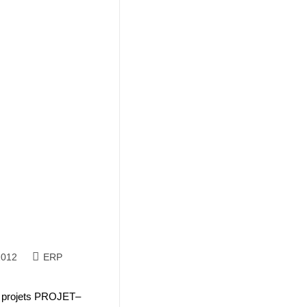
ion et rénovation
2012
ERP
x projets PROJET–