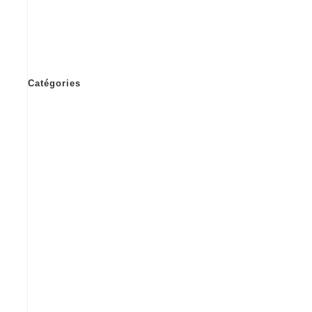
novembre 2024
juillet 2024
avril 2024
Catégories
Actus d'architecte
Concours
ERP