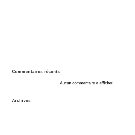
travaux réaliste et maîtrisé ?
Obligations des ERP : les connaissez-vous bien?
Rénover énergiquement son bâtiment : un geste pour son
confort… et la planète
L’assurance dommage-ouvrage : pourquoi est-elle
importante pour vos travaux ?
TVA pour vos travaux de construction et de rénovation :
quels sont les taux ?
Commentaires récents
Aucun commentaire à afficher.
Archives
novembre 2025
août 2025
mai 2025
février 2025