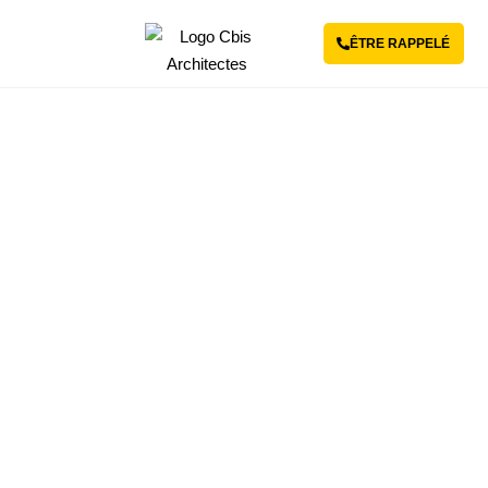
ÊTRE RAPPELÉ
Revenir aux projets
Extension d’un collège-
lycée en bâtiments
modulaires
ERP
-
CONSTRUCTION
,
EXTENSION
-
YVELINES