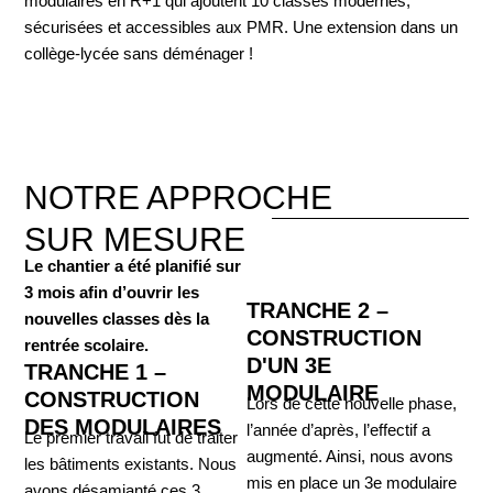
modulaires en R+1 qui ajoutent 10 classes modernes,
sécurisées et accessibles aux PMR. Une extension dans un
collège-lycée sans déménager !
NOTRE APPROCHE
SUR MESURE
Le chantier a été planifié sur
3 mois afin d’ouvrir les
TRANCHE 2 –
nouvelles classes dès la
CONSTRUCTION
rentrée scolaire.
D'UN 3E
TRANCHE 1 –
MODULAIRE
CONSTRUCTION
Lors de cette nouvelle phase,
DES MODULAIRES
l’année d’après, l’effectif a
Le premier travail fut de traiter
augmenté. Ainsi, nous avons
les bâtiments existants. Nous
mis en place un 3e modulaire
avons désamianté ces 3