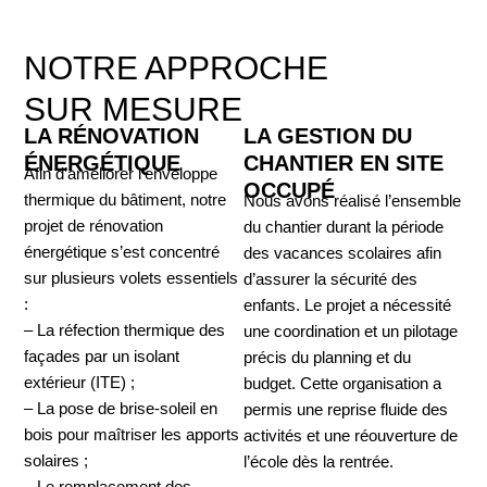
NOTRE APPROCHE
SUR MESURE
LA RÉNOVATION
LA GESTION DU
ÉNERGÉTIQUE
CHANTIER EN SITE
Afin d’améliorer l’enveloppe
OCCUPÉ
thermique du bâtiment, notre
Nous avons réalisé l’ensemble
projet de rénovation
du chantier durant la période
énergétique s’est concentré
des vacances scolaires afin
sur plusieurs volets essentiels
d’assurer la sécurité des
:
enfants. Le projet a nécessité
– La réfection thermique des
une coordination et un pilotage
façades par un isolant
précis du planning et du
extérieur (ITE) ;
budget. Cette organisation a
– La pose de brise-soleil en
permis une reprise fluide des
bois pour maîtriser les apports
activités et une réouverture de
solaires ;
l’école dès la rentrée.
– Le remplacement des