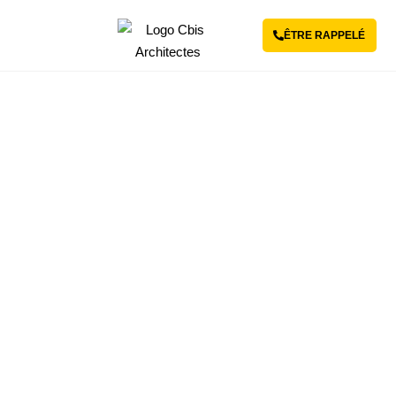
ÊTRE RAPPELÉ
Revenir aux projets
Rénovation énergétique
d’une école primaire
ERP
-
RÉNOVATION ÉNERGÉTIQUE
-
YVELINES