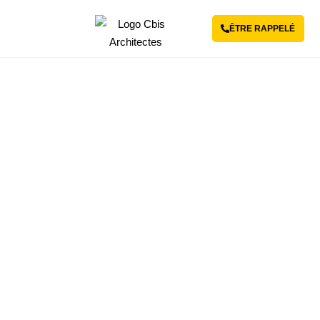
ÊTRE RAPPELÉ
Revenir aux projets
Rénovation thermique de 3
écoles maternelles
ERP
-
ARCHITECTURE D'INTÉRIEUR
,
RÉNOVATION
ÉNERGÉTIQUE
-
ESSONNE