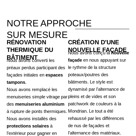
NOTRE APPROCHE
SUR MESURE
RÉNOVATION
CRÉATION D'UNE
THERMIQUE DU
NOUVELLE FAÇADE
Nous avons conçu la
nouvelle
BÂTIMENT
façade
en nous appuyant sur
Nous avons converti les
le rythme de la structure
préaux perdus participant des
poteaux/poutres des
façades initiales en
espaces
bâtiments. Le style est
tampons
.
dynamisé par l’alternance de
Nous avons remplacé les
pleins et de vides et son
menuiseries simple vitrage par
patchwork de couleurs à la
des
menuiseries aluminium
Mondrian. Le tout a été
à rupture de ponts thermiques.
rehaussé par les différences
Nous avons installés des
de nus de façades et
protections solaires
à
l’alternance des matériaux.
l’extérieur pour gagner en