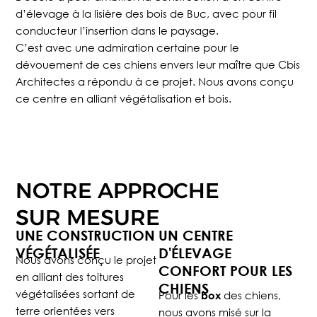
d’élevage à la lisière des bois de Buc, avec pour fil
conducteur l’insertion dans le paysage.
C’est avec une admiration certaine pour le
dévouement de ces chiens envers leur maître que Cbis
Architectes a répondu à ce projet. Nous avons conçu
ce centre en alliant végétalisation et bois.
NOTRE APPROCHE
SUR MESURE
UNE CONSTRUCTION
UN CENTRE
VÉGÉTALISÉE
D'ÉLEVAGE
Nous avons conçu le projet
CONFORT POUR LES
en alliant des toitures
CHIENS
végétalisées sortant de
Pour les
des chiens,
box
terre orientées vers
nous avons misé sur la