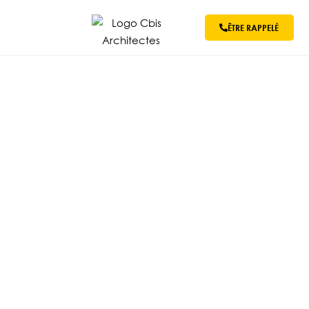
ÊTRE RAPPELÉ
Revenir aux projets
Restructuration d’une
salle de cinéma en salle
de spectacle
ERP
-
RESTRUCTURATION
-
HAUTS-DE-SEINE