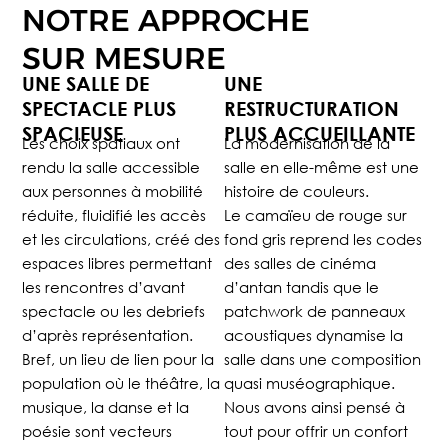
NOTRE APPROCHE
SUR MESURE
UNE SALLE DE
UNE
SPECTACLE PLUS
RESTRUCTURATION
SPACIEUSE
PLUS ACCUEILLANTE
L
es choix spatiaux ont
L
a modernisation de la
rendu la salle accessible
salle en elle-même est une
aux personnes à mobilité
histoire de couleurs.
réduite, fluidifié les accès
Le camaïeu de rouge sur
et les circulations,
créé des
fond gris reprend les codes
espaces libres permettant
des salles de cinéma
les rencontres d’avant
d’antan tandis que le
spectacle ou les debriefs
patchwork de panneaux
d’après représentation.
acoustiques dynamise la
Bref, un lieu de lien pour la
salle dans une composition
population où le théâtre, la
quasi muséographique.
musique, la danse et la
Nous avons ainsi pensé à
poésie sont vecteurs
tout pour offrir un confort